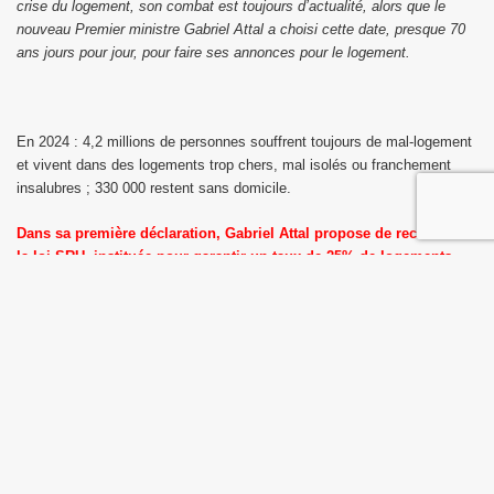
crise du logement, son combat est toujours d’actualité, alors que le
nouveau Premier ministre Gabriel Attal a choisi cette date, presque 70
ans jours pour jour, pour faire ses annonces pour le logement.
En 2024 : 4,2 millions de personnes souffrent toujours de mal-logement
et vivent dans des logements trop chers, mal isolés ou franchement
insalubres ; 330 000 restent sans domicile.
Dans sa première déclaration, Gabriel Attal propose de reculer sur
la loi SRU, instituée pour garantir un taux de 25% de logements
sociaux dans chaque ville comportant au moins 3500 habitants.
Alors que l’urgence reste de pouvoir accéder à un logement abordable,
le gouvernement veut intégrer les logements dits «
intermédiaires
»
dans ce calcul, pour désengager les maires de l’objectif des 25 % de
logements sociaux , et donc se trouver artificiellement en conformité
avec la loi.
La CSF rappelle que les loyers des logements
intermédiaires
sont
en grande majorité totalement inaccessibles aux familles
populaires.
Ces logements ont du mal à rencontrer leur public