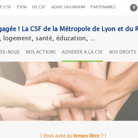
P/CSF
FSFM
UD CSF
ADIAF.SAVARAHM
PARTENAIRES
agée ! La CSF de la Métropole de Lyon et du 
logement, santé, éducation, ...
MES-NOUS
NOS ACTIONS
ADHERER A LA CSF
NOS DROITS
I Vous avez du
temps libre
? I