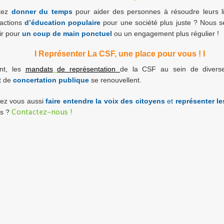
itez
donner du temps
pour aider des personnes à résoudre leurs lit
 actions
d’éducation populaire
pour une société plus juste ? Nous 
ir pour
un coup de main ponctuel
ou un engagement plus régulier !
I
Représenter La CSF, une place pour
vous
!
I
nt, les
mandats
de représentation
de la CSF au sein de diver
t de
concertation publique
se renouvellent.
tez vous aussi
faire entendre la voix des citoyens
et
représenter l
ns ?
Contactez-nous !