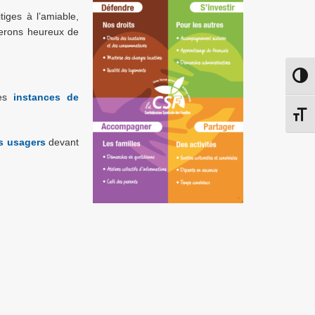
iges à l’amiable,
serons heureux de
Passe
ses
instances de
Chang
es usagers
devant