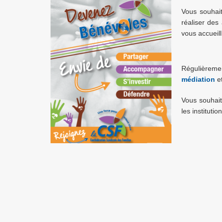
Vous souha
réaliser des
vous accueill
Régulièreme
médiation
e
Vous souhai
les institutio