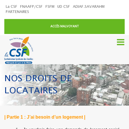
La CSF
FNAAFP/CSF
FSFM
UD CSF
ADIAF.SAVARAHM
PARTENAIRES
ACCÈS MALVOYANT
NOS DROITS DE
LOCATAIRES
| Partie 1 : J’ai besoin d’un logement |