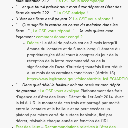
faire attention ??? …”
La CSF vous accompagne
!
“… et que faut-il prévoir pour mon futur départ et l’état des
lieux de sortie ??? …”
La CSF anticipe
!
“L’état des lieux est-il payant ?”
La CSF vous répond
!
“… Que signifie la remise en cause du maintien dans les
lieux…”
,
La CSF vous répond
!
“… Je vais quitter mon
logement :
comment donner congé ?
Dédite
: Le délai de préavis est de 3 mois lorsqu’il
émane du locataire et de 6 mois lorsqu’il émane du
propriétaire,(ce délai court à compter du jour de la
réception de la lettre recommandé ou de la
signification de l’acte d’huissier) toutefois il est réduit
à un mois dans certaines conditions : (Article 15)
https://www.legifrance.gouv.fr/loda/article_lc/LEGIART
“… Dans quel délai le bailleur doit me restituer mon dépôt
de garantie :
La CSF vous explique
Plafonnement des frais
d’agence et d’état des lieux : Décret du 1er Août 2014. Avec
la loi ALUR, le montant de ces frais est partagé par moitié
entre le locataire et le bailleur et ne peut excéder un
plafond par mètre carré de surface habitable, fixé par
décret, révisable chaque année en fonction de l’IRL .
Etat des lieux
–
Recommandations relatives à l’état des