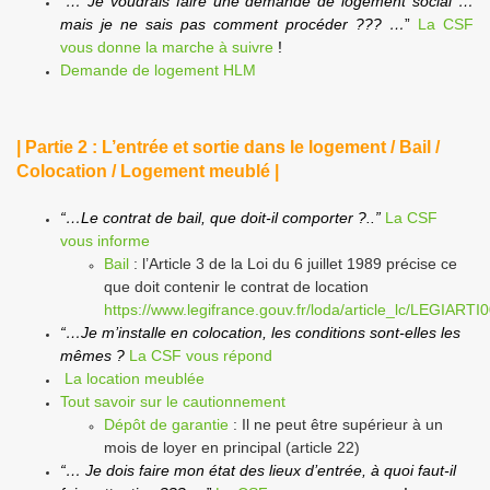
“… Je voudrais faire une demande de logement social …
mais je ne sais pas comment procéder ??? …
”
La CSF
vous donne la marche à suivre
!
Demande de logement HLM
| Partie 2 : L’entrée et sortie dans le logement / Bail /
Colocation / Logement meublé |
“…Le contrat de bail, que doit-il comporter ?..”
La CSF
vous informe
Bail
: l’Article 3 de la Loi du 6 juillet 1989 précise ce
que doit contenir le contrat de location
https://www.legifrance.gouv.fr/loda/article_lc/LEGIART
“…Je m’installe en colocation, les conditions sont-elles les
mêmes ?
La CSF vous répond
La location meublée
Tout savoir sur le cautionnement
Dépôt de garantie
: Il ne peut être supérieur à un
mois de loyer en principal (article 22)
“… Je dois faire mon état des lieux d’entrée, à quoi faut-il