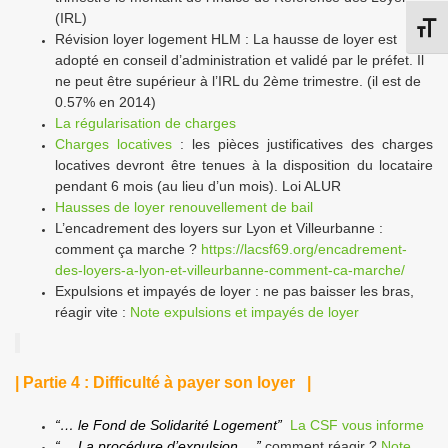
(IRL)
Chang
Révision loyer logement HLM : La hausse de loyer est
adopté en conseil d’administration et validé par le préfet. Il
ne peut être supérieur à l’IRL du 2ème trimestre. (il est de
0.57% en 2014)
La régularisation de charges
Charges locatives
: les pièces justificatives des charges
locatives devront être tenues à la disposition du locataire
pendant 6 mois (au lieu d’un mois). Loi ALUR
Hausses de loyer renouvellement de bail
L’encadrement des loyers sur Lyon et Villeurbanne :
comment ça marche ?
https://lacsf69.org/encadrement-
des-loyers-a-lyon-et-villeurbanne-comment-ca-marche/
Expulsions et impayés de loyer : ne pas baisser les bras,
réagir vite :
Note expulsions et impayés de loyer
| Partie 4 : Difficulté à payer son loyer |
“… le Fond de Solidarité Logement”
La CSF vous informe
“… La procédure d’expulsion …”
comment réagir ?
Note