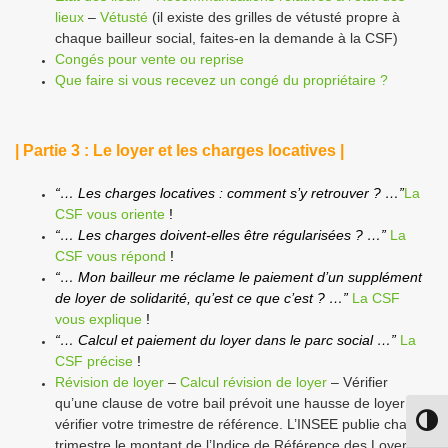
lieux
–
Vétusté
(il existe des grilles de vétusté propre à
chaque bailleur social, faites-en la demande à la CSF)
Congés pour vente ou reprise
Que faire si vous recevez un congé du propriétaire ?
| Partie 3 : Le loyer et les charges locatives |
“… Les charges locatives : comment s’y retrouver ? …”
La
CSF vous oriente
!
“… Les charges doivent-elles être régularisées ? …”
La
CSF vous répond
!
“… Mon bailleur me réclame le paiement d’un supplément
de loyer de solidarité, qu’est ce que c’est ? …”
La CSF
vous explique
!
“… Calcul et paiement du loyer dans le parc social …”
La
CSF précise
!
Révision de loyer
–
Calcul révision de loyer
– Vérifier
qu’une clause de votre bail prévoit une hausse de loyer et
vérifier votre trimestre de référence. L’INSEE publie chaque
Passe
trimestre le montant de l’Indice de Référence des Loyers