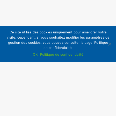
Ce site utilise des cookies uniquement pour améliorer votre
visite, cependant, si vous souhaitez modifier les paramètres de
gestion des cookies, vous pouvez consulter la page 'Politique
de confidentialité'
OK
Politique de confidentialité
Accès Intranet
Copyright ©2020 | La CSF
Tous droits réservés
UD CSF 69
276, rue Duguesclin
69 003 Lyon