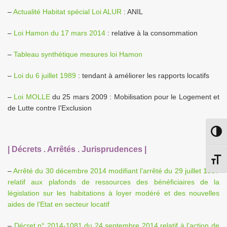
–
Actualité Habitat spécial Loi ALUR
: ANIL
–
Loi Hamon du 17 mars 2014
: relative à la consommation
–
Tableau synthétique mesures loi Hamon
–
Loi du 6 juillet 1989
: tendant à améliorer les rapports locatifs
–
Loi MOLLE
du 25 mars 2009 : Mobilisation pour le Logement et
de Lutte contre l’Exclusion
Passe
| Décrets . Arrêtés .
Jurisprudences
|
Chang
–
Arrêté du 30 décembre 2014 modifiant l’arrêté du 29 juillet 1987
relatif aux plafonds de ressources des bénéficiaires de la
législation sur les habitations à loyer modéré et des nouvelles
aides de l’Etat en secteur locatif
–
Décret n° 2014-1081 du 24 septembre 2014 relatif à l’action de