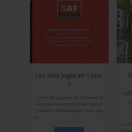
Les viols jugés en 1 jour
R
?
co
Pour désengorger les tribunaux, le
C
Garde des Sceaux a trouvé une solution :
" recalibrer l'audiencement". Pour cela,
il…
Le con
les lo