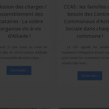
losion des charges /
CCAS : les familles
assemblement des
besoin des Centr
cataires : La colère
Communaux d’Act
’organise vis-à-vis
Sociale dans chaq
d’Alliade !
commune !
rdi 23 juin (sous un soleil de
La CSF appelle les sénate
, plus de 100 locataires d’Alliade
maintenir l’obligation d’avoir 
t rassemblés devant le siège…
pour toutes les communes La ma
sénatoriale rend…
Lire la suite ...
Lire la suite ...