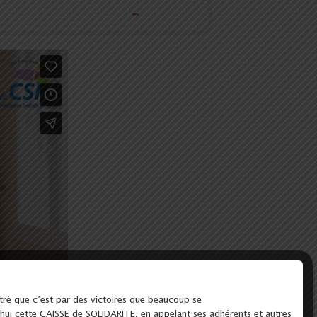
ntré que c’est par des victoires que beaucoup se
’hui cette CAISSE de SOLIDARITE, en appelant ses adhérents et autres