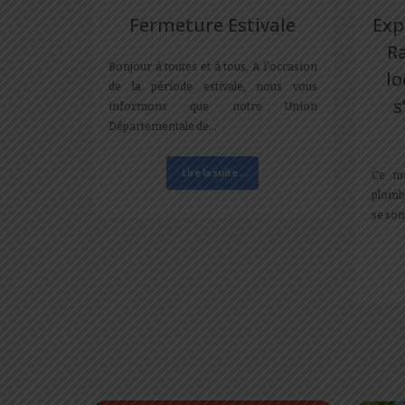
Fermeture Estivale
Exp
R
Bonjour à toutes et à tous, A l'occasion
lo
de la période estivale, nous vous
s
informons que notre Union
Départementale de…
Lire la suite ...
Ce ma
plomb)
se son