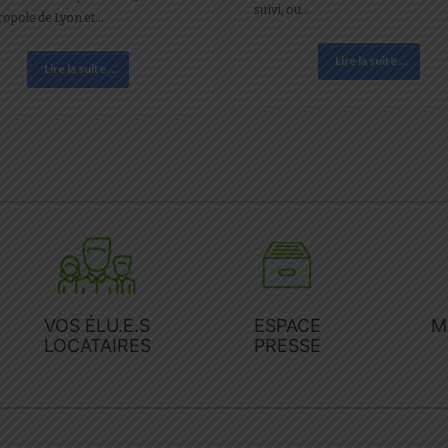
suivi, ou…
ropole de Lyon et…
Lire la suite ...
Lire la suite ...
VOS ÉLU.E.S
ESPACE
M
LOCATAIRES
PRESSE