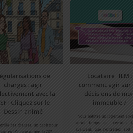
égularisations de
Locataire HLM :
charges : agir
comment agir sur 
llectivement avec la
décisions de mo
SF ! Cliquez sur le
immeuble ?
Dessin animé
Vous habitez un logement social
serait temps que certains t
trôle des charges, un droit pour
avancent, que l’entretien soit
cataires ! Chaque année, la CSF de