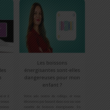
Les boissons
les
énergisantes sont-elles
n
dangereuses pour mon
enfant ?
 et il
Votre ado rentre du collège, et vous
ravaux
découvrez par hasard dans son sac une
 mieux
canette de boisson énergisante. En