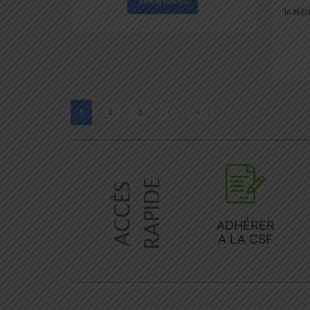
Lire la suite ...
la Mét
1
2
3
›
»
ADHÉRER
A LA CSF