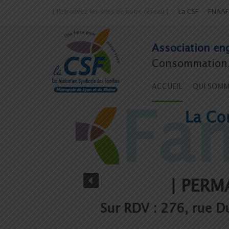
| Retrouvez les sites de notre réseau |
La CSF
FNAAF
Association eng
Consommation, 
ACCUEIL
QUI SOM