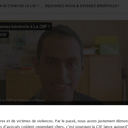
 ACTIONS DE LA CSF ? .... REJOIGNEZ NOUS & DEVENEZ BÉNÉVOLES !
taires et de victimes de violences. Par le passé, nous avons justement démo
ais d’avocats coûtent cependant chers, c’est pourquoi la CSF lance aujourd