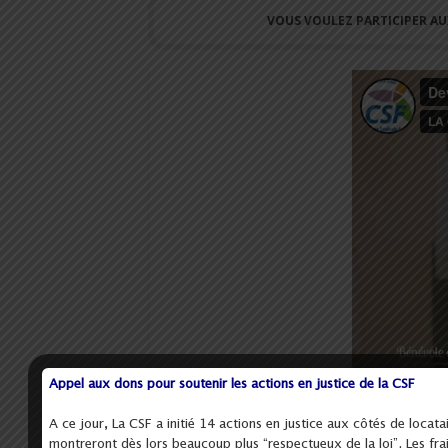
VOUS VOULEZ PARTICIPER AUX
Appel aux dons pour soutenir les actions en justice de la CSF
A ce jour, La CSF a initié 14 actions en justice aux côtés de loca
montreront dès lors beaucoup plus “respectueux de la loi”. Les fr