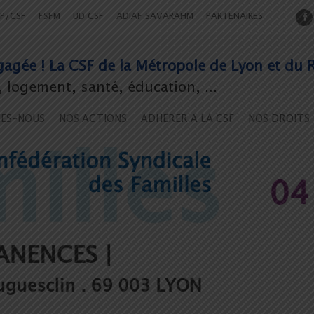
P/CSF
FSFM
UD CSF
ADIAF.SAVARAHM
PARTENAIRES
agée ! La CSF de la Métropole de Lyon et du 
logement, santé, éducation, ...
MES-NOUS
NOS ACTIONS
ADHERER A LA CSF
NOS DROITS