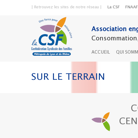
| Retrouvez les sites de notre réseau |
La CSF
FNAAF
Association eng
Consommation, 
ACCUEIL
QUI SOM
SUR LE TERRAIN
C
CEN