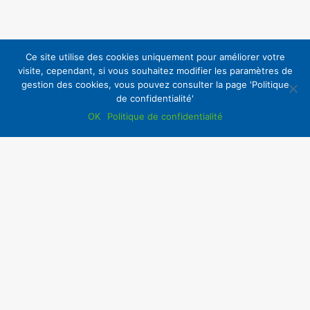
Ce site utilise des cookies uniquement pour améliorer votre
visite, cependant, si vous souhaitez modifier les paramètres de
gestion des cookies, vous pouvez consulter la page 'Politique
de confidentialité'
OK
Politique de confidentialité
Accès Intranet
Copyright ©2020 | La CSF
Tous droits réservés