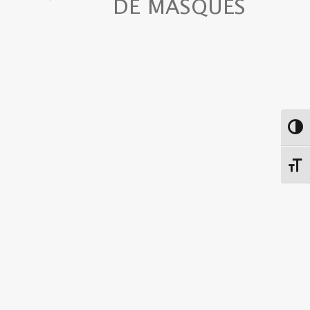
DE MASQUES
Passe
Chang