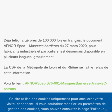
Déjà téléchargé près de 100 000 fois en français, le document
AFNOR Spec –
Masques barrières
du 27 mars 2020, pour
fabricants industriels et particuliers, est désormais disponible en
plusieurs langues, gratuitement.
La CSF de la Métropole de Lyon et du Rhône se fait le relais de
cette information.
Voici le lien :
AFNORSpec-S76-001-MasquesBarrieres-AnnexeC-
patrons
Ce site utilise des cookies uniquement pour améliorer votre
Retrouvez toutes les informations sur le
site de l’AFNOR
visite, cependant, si vous souhaitez modifier les paramètres de
gestion des cookies, vous pouvez consulter la page 'Politique