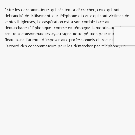
Entre les consommateurs qui hésitent à décrocher, ceux qui ont
débranché définitivement leur téléphone et ceux qui sont victimes de
ventes litigieuses, l’exaspération est à son comble face au
démarchage téléphonique, comme en témoigne la mobilisation des
450 000 consommateurs ayant signé notre pétition pour interdire ce
fléau. Dans l’attente d’imposer aux professionnels de recueillir
l’accord des consommateurs pour les démarcher par téléphone, un
système qui a fait ses preuves à l’étranger, nos associations ont
obtenu par la loi des avancées pour assainir le secteur. Bloctel, la liste
d’opposition, a été renforcé en limitant ses exemptions. Les
sollicitations illicites (non consultation de Bloctel, usurpation
d’identifiant téléphonique, etc.) sont désormais sanctionnées par des
amendes dissuasives. Le démarchage à la rénovation énergétique et
la pratique « un appel, un contrat » en assurance sont désormais
proscrits.
Enfin, un décret, soumis à consultation, doit préciser les modalités de
cette technique de vente (horaires, jours et fréquences d’appels).
Alors que le démarchage téléphonique s’est accentué avec la crise
sanitaire, on attendrait du Gouvernement qu’il use de sa prérogative
pour instaurer des règles intransigeantes pour garantir la tranquillité