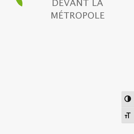
DEVANT LA
MÉTROPOLE
Passe
Chang