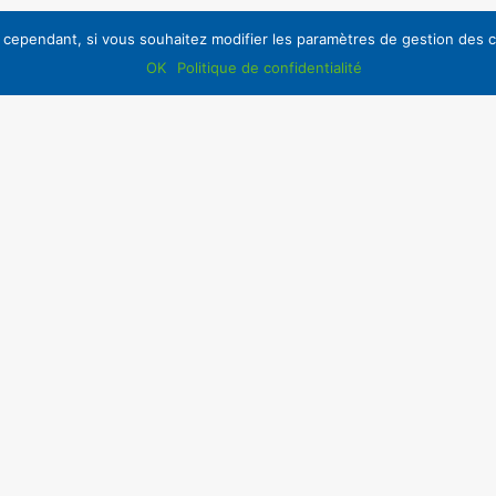
attentive aux dispositifs mis en place sur la fin de vie.
, cependant, si vous souhaitez modifier les paramètres de gestion des co
OK
Politique de confidentialité