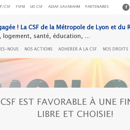
P/CSF
FSFM
UD CSF
ADIAF.SAVARAHM
PARTENAIRES
agée ! La CSF de la Métropole de Lyon et du 
logement, santé, éducation, ...
MES-NOUS
NOS ACTIONS
ADHERER A LA CSF
NOS DROITS
 CSF EST FAVORABLE À UNE FI
LIBRE ET CHOISIE!