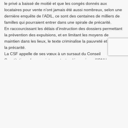
le privé a baissé de moitié et que les congés donnés aux
locataires pour vente n’ont jamais été aussi nombreux, selon une
dernière enquête de l’ADIL, ce sont des centaines de milliers de
familles qui pourraient entrer dans une spirale de précarité.
En raccourcissant les délais d’instruction des dossiers permettant
la prévention des expulsions, et en limitant les moyens de
maintien dans les lieux, le texte criminalise la pauvreté et renforce
la précarité.
La CSF appelle de ses vœux à un sursaut du Conseil
Constitutionnel pour rejeter ce texte, dénoncé par l’’ONU pour
bafouer le droit élémentaire des locataires à se loger dans la
dignité.
La CSF revendique le gel des loyers, la suspension des congés
pour vente pour les logements classés E, F, G, un contrôle
renforcé des logements Airbnb (locations saisonnières) ainsi
qu’un budget à hauteur de besoin pour la rénovation énergétique
des logements et la construction de logements abordables.