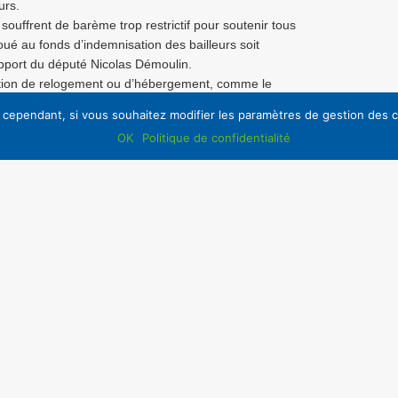
urs.
uffrent de barème trop restrictif pour soutenir tous
oué au fonds d’indemnisation des bailleurs soit
apport du député Nicolas Démoulin.
sition de relogement ou d’hébergement, comme le
es de l’intérieur et du logement.
, cependant, si vous souhaitez modifier les paramètres de gestion des co
ocatives est la conséquence de l’inadéquation des
OK
Politique de confidentialité
c le montant des loyers trop élevés soumis aux règles
 l’Etat et le renforcement des APL,
nt
ici