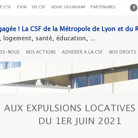
P/CSF
FSFM
UD CSF
ADIAF.SAVARAHM
PARTENAIRES
agée ! La CSF de la Métropole de Lyon et du 
logement, santé, éducation, ...
MES-NOUS
NOS ACTIONS
ADHERER A LA CSF
NOS DROITS
 AUX EXPULSIONS LOCATIVES 
DU 1ER JUIN 2021