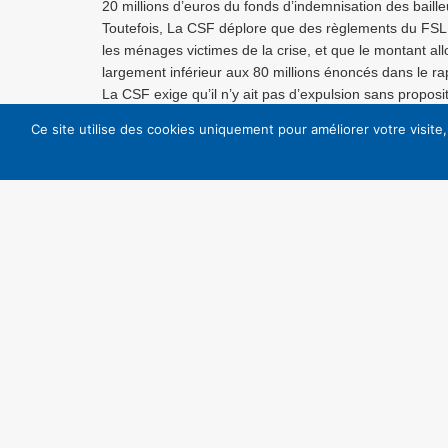
20 millions d’euros du fonds d’indemnisation des baille
Toutefois, La CSF déplore que des règlements du FSL so
les ménages victimes de la crise, et que le montant all
largement inférieur aux 80 millions énoncés dans le r
La CSF exige qu’il n’y ait pas d’expulsion sans propo
prévoit la directive adressée aux préfets par les ministr
Ce site utilise des cookies uniquement pour améliorer votre visite
La CSF rappelle que la problématique des expulsions l
revenus des familles, de plus en plus précarisées, ave
du marché.
La CSF revendique :
– La prolongation de la trêve hivernale,
– L’arrêt des expulsions sans relogement,
– L’encadrement des loyers dans le parc privé,
– L’arrêt des coupures d’énergie,
– Le rétablissement des Aides à la pierre financées par
– L’application de la loi DALO
Retrouvez notre communiqué de presse en cliqua
Contacts :