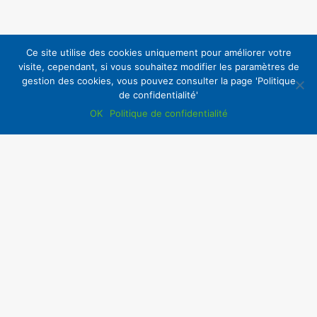
Ce site utilise des cookies uniquement pour améliorer votre
visite, cependant, si vous souhaitez modifier les paramètres de
gestion des cookies, vous pouvez consulter la page 'Politique
de confidentialité'
OK
Politique de confidentialité
Accès Intranet
Copyright ©2020 | La CSF
Tous droits réservés
UD CSF 69