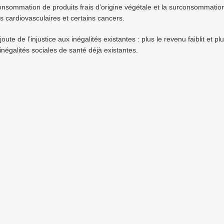
consommation de produits frais d’origine végétale et la surconsommation 
es cardiovasculaires et certains cancers.
ute de l’injustice aux inégalités existantes : plus le revenu faiblit et p
négalités sociales de santé déjà existantes.
t de produits industriels pèsent lourd dans le budget alimentaire des mén
roduits consommés.
orisant davantage les fruits et légumes frais, les légumes secs et les 
levages paysans, œufs bio et de plein air …),
en particulier dans la resta
 et durable.