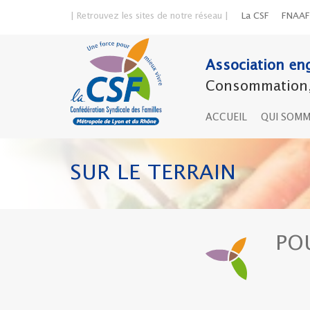
| Retrouvez les sites de notre réseau |
La CSF
FNAAF
Association eng
Consommation, 
ACCUEIL
QUI SOM
SUR LE TERRAIN
PO