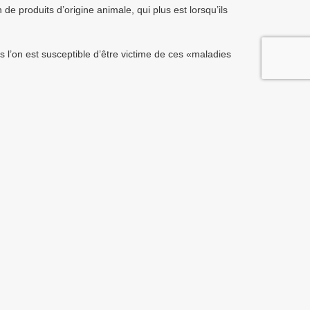
de produits d’origine animale, qui plus est lorsqu’ils
lus l’on est susceptible d’être victime de ces «maladies
ages et dans celui de la restauration collective, ce qui
produits issus d’élevages de meilleure qualité
(viande
uration collective, nous paraît ainsi indispensable pour