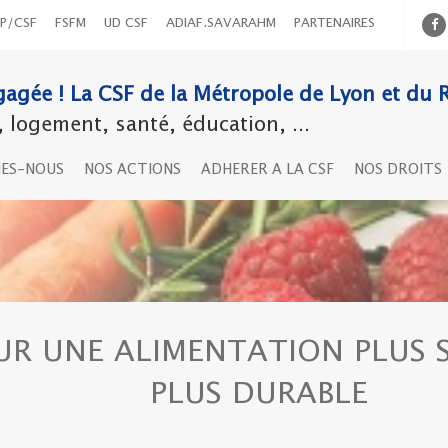
P/CSF
FSFM
UD CSF
ADIAF.SAVARAHM
PARTENAIRES
agée ! La CSF de la Métropole de Lyon et du 
logement, santé, éducation, ...
MES-NOUS
NOS ACTIONS
ADHERER A LA CSF
NOS DROITS
UR UNE ALIMENTATION PLUS S
PLUS DURABLE