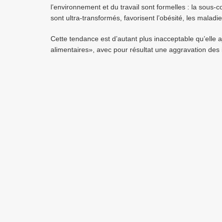
l’environnement et du travail sont formelles : la sous-
sont ultra-transformés, favorisent l’obésité, les maladi
Cette tendance est d’autant plus inacceptable qu’elle ajo
alimentaires», avec pour résultat une aggravation des i
Inégalités sociales de santé
De surcroît, les achats de produits d’origine animale e
constitue un frein à l’amélioration de la qualité des p
Favoriser la réduction de leur consommation tout en val
garantie par des labels officiels dont bio, ou issue d’é
assurer à chacun l’accès à une alimentation plus saine
…
Tribune à consulter sur le site du journal ‘Le Monde’