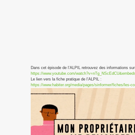
Dans cet épisode de l’ALPIL retrouvez des informations sur v
https://www.youtube.com/watch?v=nTg_NScEdCU&embed
Le lien vers la fiche pratique de l’ALPIL :
https://www.habiter.org/media/pages/sinformer/fiches/les-c