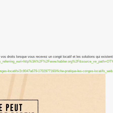
os droits lorsque vous recevez un congé locatif et les solutions qui existent
s_referring_euri=http%3A%2F%2Fwww.habiter.org%2F&source_ve_path=O
onges-locatifs/2c8047a679-1702977160/fiche-pratique-les-conges-locatifs_web