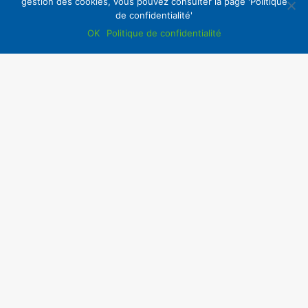
gestion des cookies, vous pouvez consulter la page 'Politique
de confidentialité'
OK
Politique de confidentialité
Tout contrat de location à usage
d’habitation doit être établi par écrit
,
lorsqu’il s’agit de la résidence principale du
locataire, conformément à la loi du 6 juillet